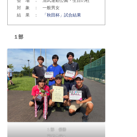
会 場 ： 清武運動公園・生目の杜
対 象 ： 一般男女
結 果 ：
「秋田杯」試合結果
１部
１部 優勝
宮崎大学A