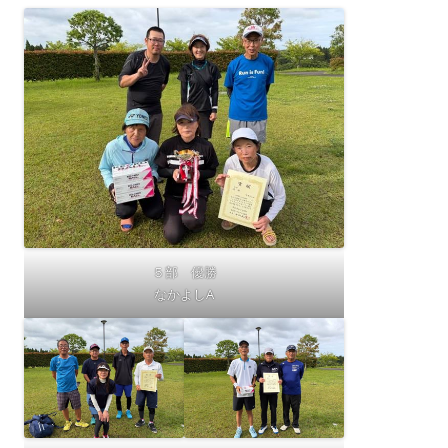
５部 優勝
なかよしA