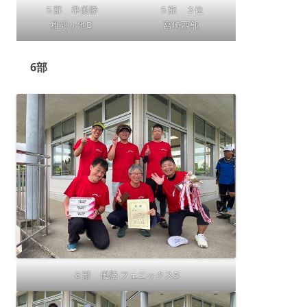
５部 準優勝
５部 ３位
稚児ヶ池B
宮崎西部
6部
６部 優勝 フェニックスB