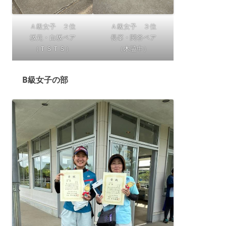
Ａ級女子 ２位
Ａ級女子 ３位
坂元・白坂ペア
長峯・関谷ペア
（ＴＳＴＳ）
（木脇中）
B級女子の部