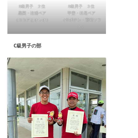
B級男子 ２位
B級男子 ３位
黒園・松浦ペア
甲斐・松尾ペア
（ココアとオレオ）
（サボテン・宮崎ソフ
ト）
C級男子の部