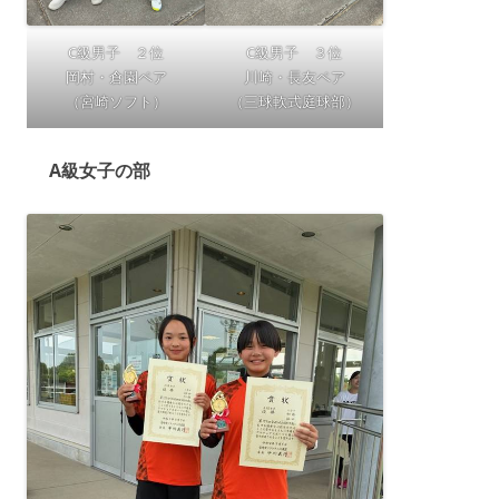
C級男子 ２位
C級男子 ３位
岡村・倉園ペア
川崎・長友ペア
（宮崎ソフト）
（三球軟式庭球部）
A級女子の部