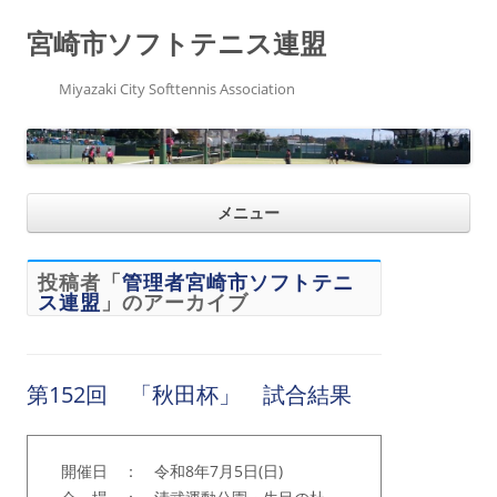
宮崎市ソフトテニス連盟
Miyazaki City Softtennis Association
コ
メニュー
ン
テ
ン
ツ
へ
投稿者「
管理者宮崎市ソフトテニ
ス
ス連盟
」のアーカイブ
キ
ッ
プ
第152回 「秋田杯」 試合結果
開催日 ： 令和8年7月5日(日)