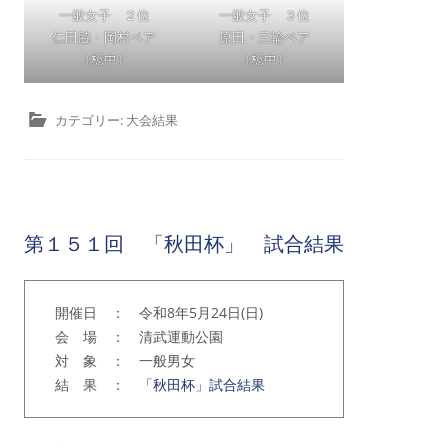
一般女子 ２位
一般女子 ３位
仁田脇・岡村ペア
原田・三輪ペア
（檍中）
（檍中）
カテゴリー:
大会結果
第１５１回 「秋田杯」 試合結果
開催日 ： 令和8年5月24日(日)
会 場 ： 清武運動公園
対 象 ： 一般男女
結 果 ：
「秋田杯」試合結果