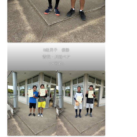
B級男子 優勝
曽我・川越ペア
（JA宮崎）