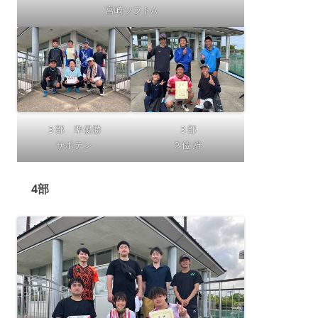
宮崎ソフトA
３部 準優勝
３部
サボテン
３位 絆
4部