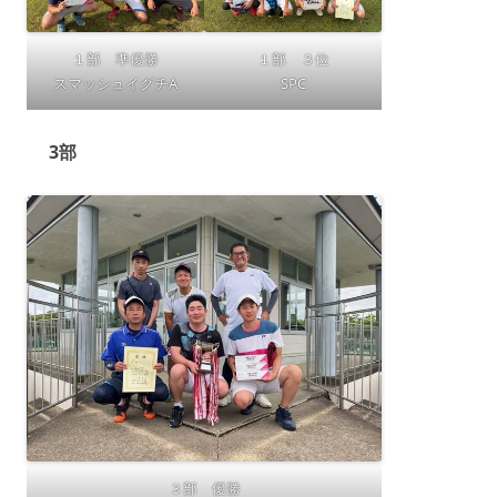
１部 準優勝
１部 ３位
スマッシュイグチA
SPC
3部
３部 優勝