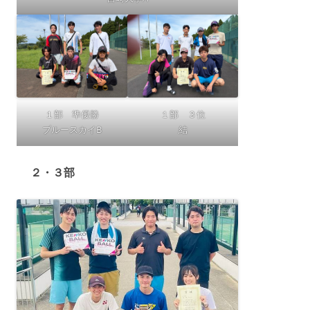
１部 準優勝
１部 ３位
ブルースカイB
結
２・３部