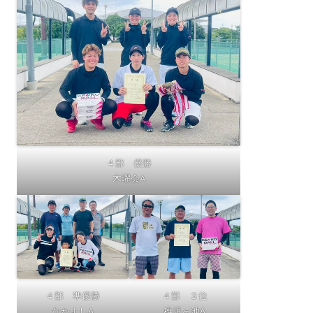
４部 優勝
木曜会A
４部 準優勝
４部 ３位
なかよしA
稚児ヶ池A