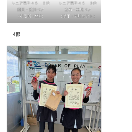
シニア男子４５ ２位
シニア男子４５ ３位
園田・荒川ペア
立石・松尾ペア
（市役所・SSC）
（県庁・宮崎ソフト）
4部