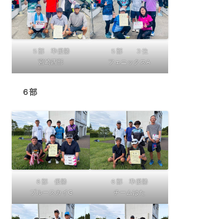
５部 準優勝
５部 ３位
宮崎西部
フェニックスA
６部
６部 優勝
６部 準優勝
ブルースカイG
チームはた