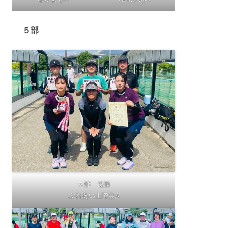
５部
５部 優勝
ふれあい土曜会A