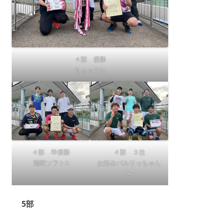
４部 優勝
ちょってに
４部 準優勝
４部 ３位
清武ソフトA
お好みバルりっちゃん
A
5部