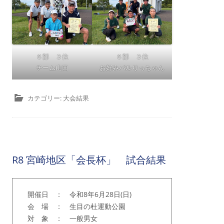
６部 ３位
６部 ３位
チーム山口
お好みバルりっちゃん
カテゴリー:
大会結果
R8 宮崎地区「会長杯」 試合結果
開催日 ： 令和8年6月28日(日)
会 場 ： 生目の杜運動公園
対 象 ： 一般男女