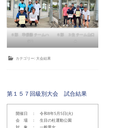
６部 準優勝 チームハ
６部 ３位 チーム山口
タB
A
カテゴリー:
大会結果
第１５７回級別大会 試合結果
開催日 ： 令和8年5月5日(火)
会 場 ： 生目の杜運動公園
対 象 ： 一般男女