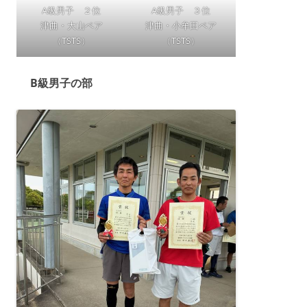
A級男子 ２位
A級男子 ３位
津曲・大山ペア
津曲・小牟田ペア
（TSTS）
（TSTS）
B級男子の部