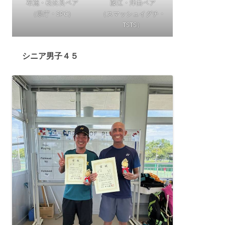
布施・松比良ペア
藤江・津曲ペア
（県庁・SPC）
（スマッシュイグチ・
TSTS）
シニア男子４５