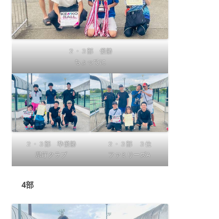
２・３部 優勝
ちょってに
２・３部 準優勝
２・３部 ３位
県庁クラブ
ファミリーズA
4部