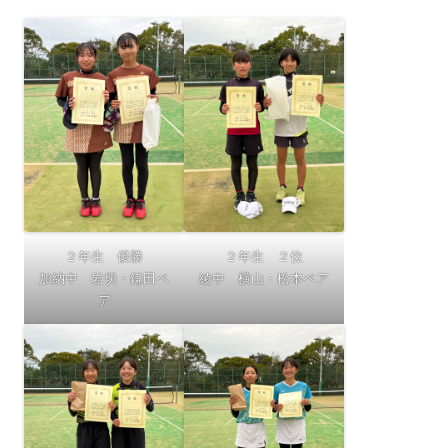
２年生 優勝
２年生 ２位
加納中 岩切・鎌田ペ
綾中 横山・松本ペア
ア