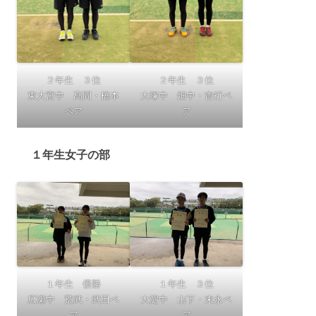
２年生 ３位
２年生 ３位
東大宮中 髙間・橋本
大塚中 畑中・吉行ペ
ペア
ア
１年生女子の部
１年生 優勝
１年生 ３位
広瀬中 荒武・武田ペ
大淀中 山下・末永ペ
ア
ア