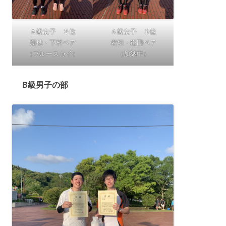
Ａ級女子 ２位
Ａ級女子 ３位
新穂・下村ペア
岩切・鎌田ペア
（ブルースカイ）
（加納中）
B級男子の部