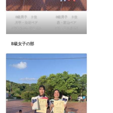
B級男子 ２位
B級男子 ３位
片平・白石ペア
泉・富山ペア
（やわらかいテニス）
（フェニックス）
B級女子の部