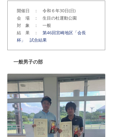
開催日 ： 令和６年30日(日)
会 場 ： 生目の杜運動公園
対 象 ： 一般
結 果 ：
第46回宮崎地区「会長
杯」 試合結果
一般男子の部