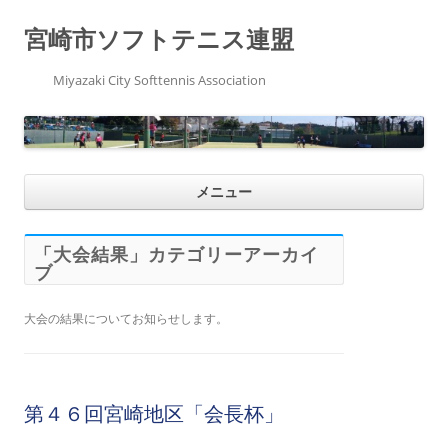
宮崎市ソフトテニス連盟
Miyazaki City Softtennis Association
コ
メニュー
ン
テ
ン
ツ
へ
「
大会結果
」カテゴリーアーカイ
ス
ブ
キ
ッ
プ
大会の結果についてお知らせします。
第４６回宮崎地区「会長杯」