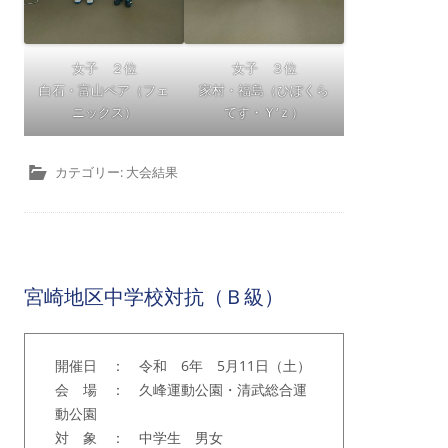
女子 ２位
女子 ３位
白石・富山ペア（フェ
家村・福島（ひぽくら
ニックス）
てす・Ｙ‘ｚ）
カテゴリー:
大会結果
宮崎地区中学校対抗（Ｂ級）
開催日 ： 令和 6年 5月11日（土）
会 場 ： 久峰運動公園・清武総合運
動公園
対 象 ： 中学生 男女