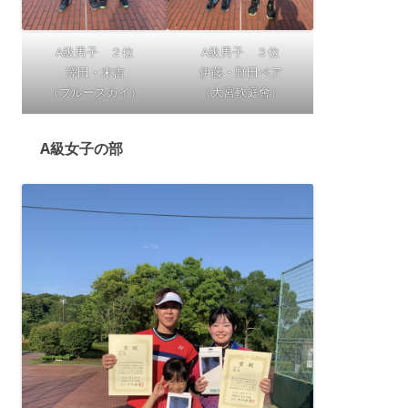
A級男子 ２位
A級男子 ３位
澤田・末吉
伊藤・野田ペア
（ブルースカイ）
（大宮軟庭會）
A級女子の部