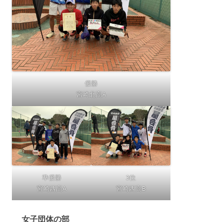
優勝
宮崎北高A
準優勝
3位
宮崎西高A
宮崎西高B
女子団体の部