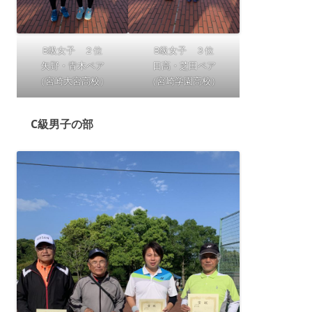
B級女子 ２位
B級女子 ３位
矢野・青木ペア
日高・芝田ペア
（宮崎大宮高校）
（宮崎学園高校）
C級男子の部