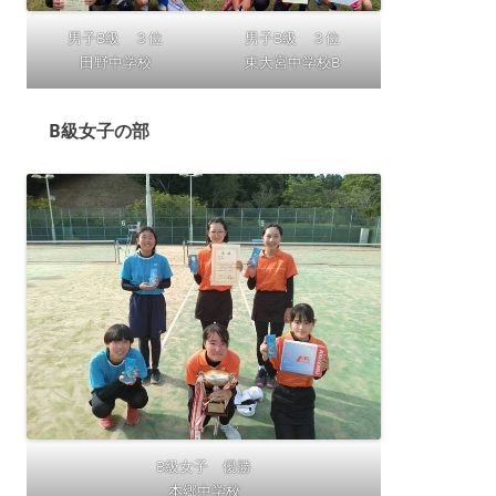
男子B級 ３位
男子B級 ３位
田野中学校
東大宮中学校B
B級女子の部
B級女子 優勝
本郷中学校