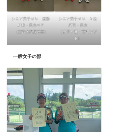
シニア男子６５ 優勝
シニア男子６５ ２位
川崎・長友ペア
原田・長友
（三球軟式庭球部）
（児子ヶ池・宮崎ソフ
ト）
一般女子の部