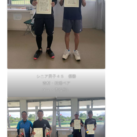
シニア男子４５ 優勝
吉村・松浦ペア
(Y‘ｚ・市役所）