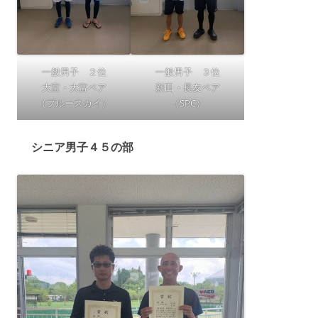
一般男子 ２位
一般男子 ３位
大富・大富ペア
新田・長友ペア
（ブルースカイ）
（SPC）
シニア男子４５の部