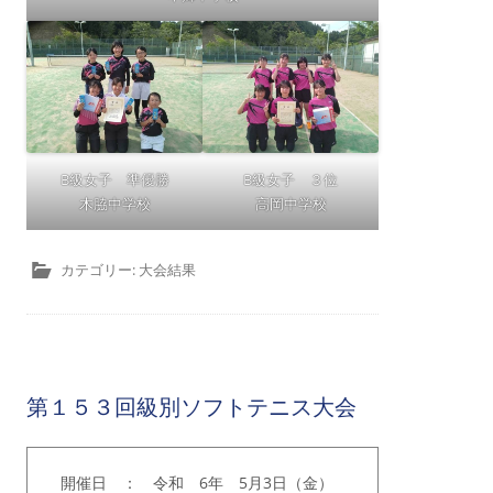
B級女子 準優勝
B級女子 ３位
木脇中学校
高岡中学校
カテゴリー:
大会結果
第１５３回級別ソフトテニス大会
開催日 ： 令和 6年 5月3日（金）