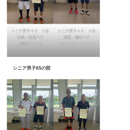
シニア男子４５ ２位
シニア男子４５ ３位
中武・松尾ペア
瀬尾・潮田ペア
（宮崎ソフト）
（グリーン・フェニッ
クス）
シニア男子65の部