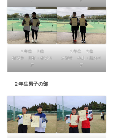
１年生 ３位
１年生 ２位
清武中 川畑・水元ペ
大宮中 小川・黒木ペ
ア
ア
２年生男子の部