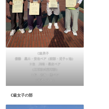
C級男子
優勝 黒木・安在ペア（西部・児子ヶ池）
２位 川崎・長友ペア
（三球軟式庭球部）
３位 岩井・熊ペア
（清武ソフト）
C級女子の部