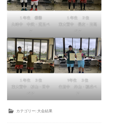
１年生 優勝
１年生 ２位
久峰中 中武・児玉ペ
東大宮中 長友・日髙
ア
ペア
１年生 ３位
1年生 ３位
東大宮中 杉山・田中
生目中 外山・福成ペ
ペア
ア
カテゴリー:
大会結果