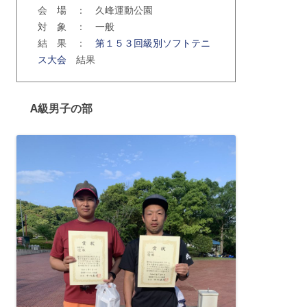
会 場 ： 久峰運動公園
対 象 ： 一般
結 果 ：
第１５３回級別ソフトテニ
ス大会
結果
A級男子の部