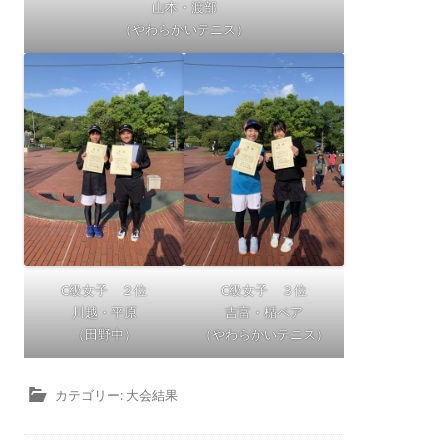
山本・渡部
（やわらかいテニス）
C級女子 ２位
C級女子 ３位
川越・平原
吉富・楯ペア
（田野中）
（やわらかいテニス）
カテゴリー:
大会結果