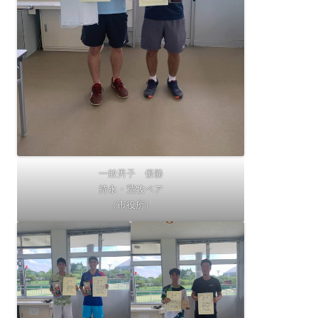
一般男子 優勝
持永・荒牧ペア
（市役所）