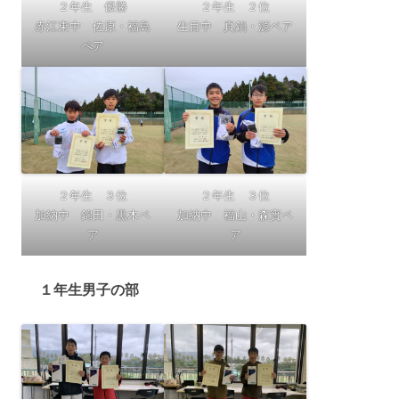
２年生 優勝
２年生 ２位
赤江東中 佐原・福島
生目中 真鍋・源ペア
ペア
２年生 ３位
２年生 ３位
加納中 錦田・黒木ペ
加納中 福山・森實ペ
ア
ア
１年生男子の部