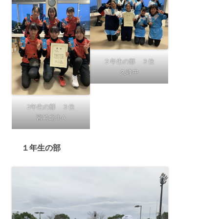
２年生の部 ３位
久峰中
2年生の部 ３位
宮崎北中A
１年生の部