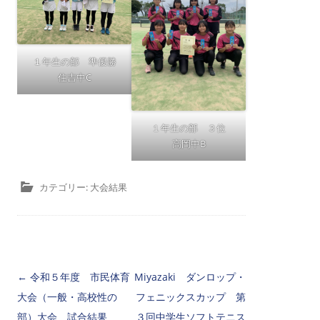
１年生の部 準優勝
住吉中C
１年生の部 ３位
高岡中B
カテゴリー:
大会結果
←
令和５年度 市民体育
投稿ナビゲーション
Miyazaki ダンロップ・
大会（一般・高校性の
フェニックスカップ 第
部）大会 試合結果
３回中学生ソフトテニス