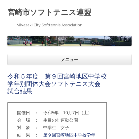
宮崎市ソフトテニス連盟
Miyazaki City Softtennis Association
コ
メニュー
ン
テ
ン
ツ
令和５年度 第９回宮崎地区中学校
へ
ス
学年別団体大会ソフトテニス大会
キ
試合結果
ッ
プ
開催日 ： 令和5年 10月7日（土）
会 場 ： 生目の杜運動公園
対 象 ： 中学生 女子
結 果 ：
第９回宮崎地区中学校学年