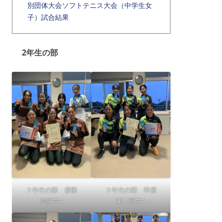
別団体大会ソフトテニス大会（中学生女
子）試合結果
2年生の部
２年生の部 優勝
２年生の部 準優
加納中A
東大宮中A