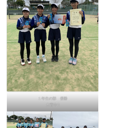
１年生の部 優勝
大宮中B